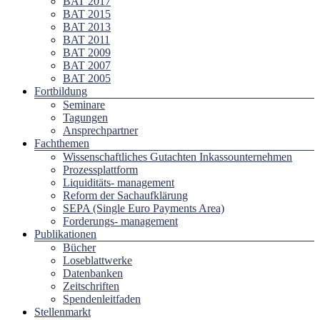
BAT 2017
BAT 2015
BAT 2013
BAT 2011
BAT 2009
BAT 2007
BAT 2005
Fortbildung
Seminare
Tagungen
Ansprechpartner
Fachthemen
Wissenschaftliches Gutachten Inkassounternehmen
Prozessplattform
Liquiditäts- management
Reform der Sachaufklärung
SEPA (Single Euro Payments Area)
Forderungs- management
Publikationen
Bücher
Loseblattwerke
Datenbanken
Zeitschriften
Spendenleitfaden
Stellenmarkt