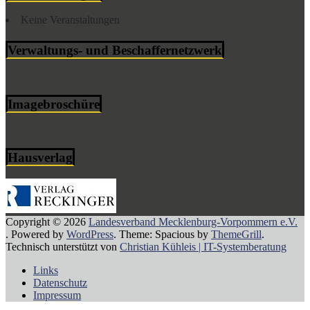
Keine Veranstaltungen
Verwaltungs- und Beschaffernetzwerk
Imagebroschüre
Hausverlag
Copyright © 2026
Landesverband Mecklenburg-Vorpommern e.V.
. Powered by
WordPress
. Theme: Spacious by
ThemeGrill
.
Technisch unterstützt von
Christian Kühleis | IT-Systemberatung
Links
Datenschutz
Impressum