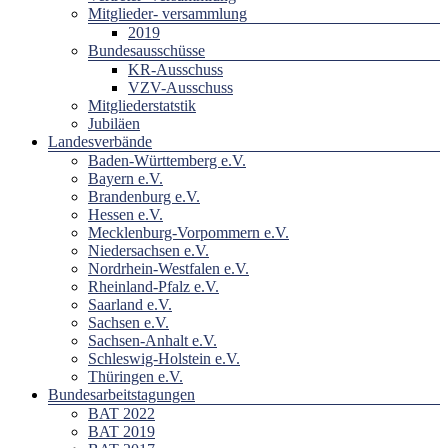
Mitglieder- versammlung
2019
Bundesausschüsse
KR-Ausschuss
VZV-Ausschuss
Mitgliederstatstik
Jubiläen
Landesverbände
Baden-Württemberg e.V.
Bayern e.V.
Brandenburg e.V.
Hessen e.V.
Mecklenburg-Vorpommern e.V.
Niedersachsen e.V.
Nordrhein-Westfalen e.V.
Rheinland-Pfalz e.V.
Saarland e.V.
Sachsen e.V.
Sachsen-Anhalt e.V.
Schleswig-Holstein e.V.
Thüringen e.V.
Bundesarbeitstagungen
BAT 2022
BAT 2019