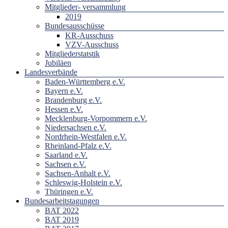
Mitglieder- versammlung
2019
Bundesausschüsse
KR-Ausschuss
VZV-Ausschuss
Mitgliederstatstik
Jubiläen
Landesverbände
Baden-Württemberg e.V.
Bayern e.V.
Brandenburg e.V.
Hessen e.V.
Mecklenburg-Vorpommern e.V.
Niedersachsen e.V.
Nordrhein-Westfalen e.V.
Rheinland-Pfalz e.V.
Saarland e.V.
Sachsen e.V.
Sachsen-Anhalt e.V.
Schleswig-Holstein e.V.
Thüringen e.V.
Bundesarbeitstagungen
BAT 2022
BAT 2019