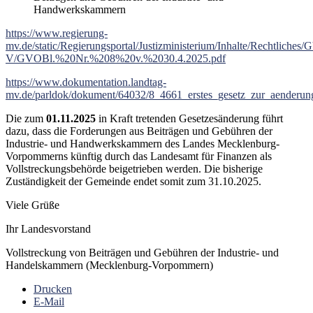
Handwerkskammern
https://www.regierung-
mv.de/static/Regierungsportal/Justizministerium/Inhalte/Rechtliche
V/GVOBl.%20Nr.%208%20v.%2030.4.2025.pdf
https://www.dokumentation.landtag-
mv.de/parldok/dokument/64032/8_4661_erstes_gesetz_zur_aenderu
Die zum
01.11.2025
in Kraft tretenden Gesetzesänderung führt
dazu, dass die Forderungen aus Beiträgen und Gebühren der
Industrie- und Handwerkskammern des Landes Mecklenburg-
Vorpommerns künftig durch das Landesamt für Finanzen als
Vollstreckungsbehörde beigetrieben werden. Die bisherige
Zuständigkeit der Gemeinde endet somit zum 31.10.2025.
Viele Grüße
Ihr Landesvorstand
Vollstreckung von Beiträgen und Gebühren der Industrie- und
Handelskammern (Mecklenburg-Vorpommern)
Drucken
E-Mail