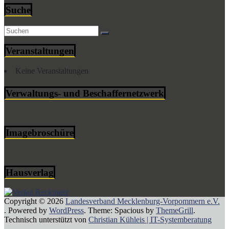
Suche
Veranstaltungen
Keine Veranstaltungen
Verwaltungs- und Beschaffernetzwerk
Imagebroschüre
Hausverlag
Copyright © 2026
Landesverband Mecklenburg-Vorpommern e.V.
. Powered by
WordPress
. Theme: Spacious by
ThemeGrill
.
Technisch unterstützt von
Christian Kühleis | IT-Systemberatung