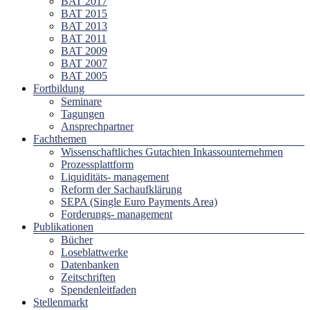
BAT 2017
BAT 2015
BAT 2013
BAT 2011
BAT 2009
BAT 2007
BAT 2005
Fortbildung
Seminare
Tagungen
Ansprechpartner
Fachthemen
Wissenschaftliches Gutachten Inkassounternehmen
Prozessplattform
Liquiditäts- management
Reform der Sachaufklärung
SEPA (Single Euro Payments Area)
Forderungs- management
Publikationen
Bücher
Loseblattwerke
Datenbanken
Zeitschriften
Spendenleitfaden
Stellenmarkt