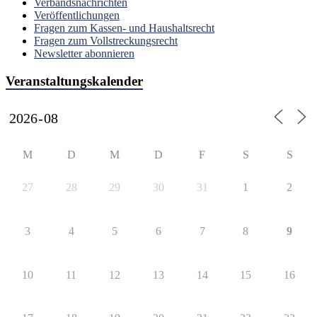
Verbandsnachrichten
Veröffentlichungen
Fragen zum Kassen- und Haushaltsrecht
Fragen zum Vollstreckungsrecht
Newsletter abonnieren
Veranstaltungskalender
M
D
M
D
F
S
S
27
28
29
30
31
1
2
3
4
5
6
7
8
9
10
11
12
13
14
15
16