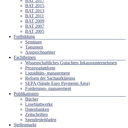
BAT 2017
BAT 2015
BAT 2013
BAT 2011
BAT 2009
BAT 2007
BAT 2005
Fortbildung
Seminare
Tagungen
Ansprechpartner
Fachthemen
Wissenschaftliches Gutachten Inkassounternehmen
Prozessplattform
Liquiditäts- management
Reform der Sachaufklärung
SEPA (Single Euro Payments Area)
Forderungs- management
Publikationen
Bücher
Loseblattwerke
Datenbanken
Zeitschriften
Spendenleitfaden
Stellenmarkt