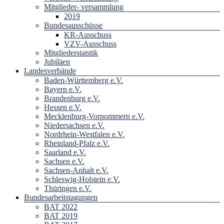
Mitglieder- versammlung
2019
Bundesausschüsse
KR-Ausschuss
VZV-Ausschuss
Mitgliederstatstik
Jubiläen
Landesverbände
Baden-Württemberg e.V.
Bayern e.V.
Brandenburg e.V.
Hessen e.V.
Mecklenburg-Vorpommern e.V.
Niedersachsen e.V.
Nordrhein-Westfalen e.V.
Rheinland-Pfalz e.V.
Saarland e.V.
Sachsen e.V.
Sachsen-Anhalt e.V.
Schleswig-Holstein e.V.
Thüringen e.V.
Bundesarbeitstagungen
BAT 2022
BAT 2019